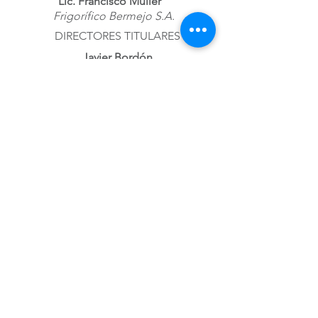
Lic. Francisco Müller
Frigorífico Bermejo S.A.
DIRECTORES TITULARES
Javier Bordón
Sodecar S.A.
Sr. Dante Cerino
Refinería del Centro S.A.
Arq. Juan F. Lagrutta
Rafaela Alimentos S.A.
Sr. Daniel Fenoglio
Carnes Porcinas Seleccionadas S.A.
DIRECTORES ALTERNOS
Sr. Máximo Agosti
Patagonia Meat S.A.
Mabel Vucko
Paladini SA