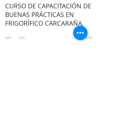
CURSO DE CAPACITACIÓN DE
BUENAS PRÁCTICAS EN
FRIGORÍFICO CARCARAÑA.
unica15
3 abr 2017
1 min de lectura
PRODUCCIÓN Y COMERCIO
MUNDIAL DE CARNES ROJAS
(Proyección 2017)
Elaborado sobre la base del World Report del
USDA-FAS y el Food Outlook de FAQ con datos
corregidos cuando se advierten inconsistencias o...