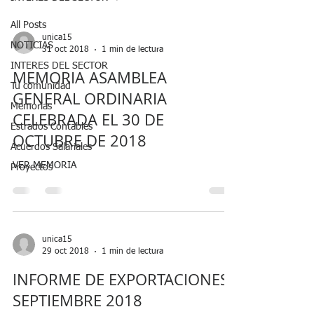
All Posts
unica15
NOTICIAS
31 oct 2018
1 min de lectura
INTERES DEL SECTOR
MEMORIA ASAMBLEA
Tu comunidad
GENERAL ORDINARIA
Memorias
CELEBRADA EL 30 DE
Estrados Contables
OCTUBRE DE 2018
Acuerdos Salariales
VER MEMORIA
Proyectos
unica15
29 oct 2018
1 min de lectura
INFORME DE EXPORTACIONES
SEPTIEMBRE 2018